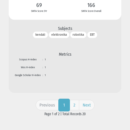
69
166
SINTA Score 3Yr
SINTA Score Overall
Subjects
kendali
elektronika
robotika
EBT
Metrics
Scopus H-index
:
1
Wos H-index
:
1
Google Scholar H-index
:
1
Previous
2
Next
1
Page 1 of 2 | Total Records 20