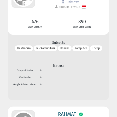
Unknown
SINTA ID : 6197378
476
890
SINTA Score 3Yr
SINTA Score Overall
Subjects
Elektronika
Telekomunikasi
Kendali
Komputer
Energi
Metrics
Scopus H-index
:
0
Wos H-index
:
0
Google Scholar H-index
:
0
RAHMAT