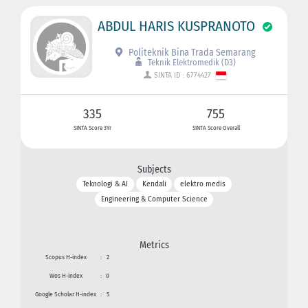
ABDUL HARIS KUSPRANOTO
Politeknik Bina Trada Semarang
Teknik Elektromedik (D3)
SINTA ID : 6774427
335
755
SINTA Score 3Yr
SINTA Score Overall
Subjects
Teknologi & AI
Kendali
elektro medis
Engineering & Computer Science
Metrics
Scopus H-index
:
2
Wos H-index
:
0
Google Scholar H-index
:
5