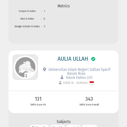
Metrics
Scopus H-index
:
1
Wos H-index
:
0
Google Scholar H-index
:
3
AULIA ULLAH
Universitas Islam Negeri Sultan Syarif
Kasim Riau
Teknik Elektro (S1)
SINTA ID : 6696840
131
343
SINTA Score 3Yr
SINTA Score Overall
Subjects