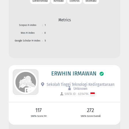
Elektronika
Kendali
control
otomasi
Metrics
Scopus H-index
:
1
Wos H-index
:
0
Google Scholar H-index
:
5
ERWHIN IRMAWAN
Sekolah Tinggi Teknologi Kedirgantaraan
Unknown
SINTA ID : 6014794
117
272
SINTA Score 3Yr
SINTA Score Overall