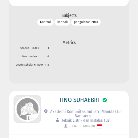
Subjects
Kontrol
kendali
pengolahan citra
Metrics
Scopus H-index
:
1
Wos H-index
:
0
Google Scholar H-index
:
8
TINO SUHAEBRI
Akademi Komunitas Industri Manufaktur
Bantaeng
Teknik Listrik dan Instalasi (D2)
SINTA ID : 6802130