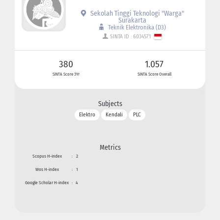
Sekolah Tinggi Teknologi "Warga"
Surakarta
Teknik Elektronika (D3)
SINTA ID : 6034571
380
1.057
SINTA Score 3Yr
SINTA Score Overall
Subjects
Elektro
Kendali
PLC
Metrics
Scopus H-index
:
2
Wos H-index
:
1
Google Scholar H-index
:
4