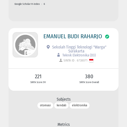
Google Scholar H-index
:
6
EMANUEL BUDI RAHARJO
Sekolah Tinggi Teknologi "Warga"
Surakarta
Teknik Elektronika (D3)
SINTA ID : 6738071
221
380
SINTA Score 3Yr
SINTA Score Overall
Subjects
otomasi
kendali
elektronika
Metrics