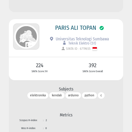
PARIS ALI TOPAN
Universitas Teknologi Sumbawa
Teknik Elektro (S1)
SINTA ID : 6719655
224
392
SINTA Score 3Yr
SINTA Score Overall
Subjects
elektronika
kendali
arduino
python
c
Metrics
Scopus H-index
:
2
Wos H-index
:
0