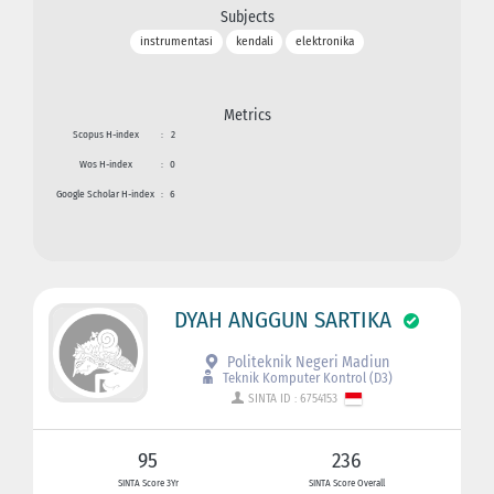
Subjects
instrumentasi
kendali
elektronika
Metrics
Scopus H-index
:
2
Wos H-index
:
0
Google Scholar H-index
:
6
DYAH ANGGUN SARTIKA
Politeknik Negeri Madiun
Teknik Komputer Kontrol (D3)
SINTA ID : 6754153
95
236
SINTA Score 3Yr
SINTA Score Overall