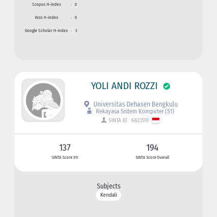
Scopus H-index
:
0
Wos H-index
:
0
Google Scholar H-index
:
3
YOLI ANDI ROZZI
Universitas Dehasen Bengkulu
Rekayasa Sistem Komputer (S1)
SINTA ID : 6823510
137
194
SINTA Score 3Yr
SINTA Score Overall
Subjects
Kendali