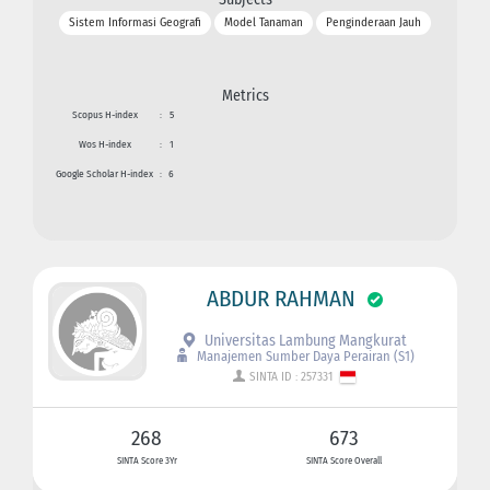
Sistem Informasi Geografi
Model Tanaman
Penginderaan Jauh
Metrics
Scopus H-index
:
5
Wos H-index
:
1
Google Scholar H-index
:
6
ABDUR RAHMAN
Universitas Lambung Mangkurat
Manajemen Sumber Daya Perairan (S1)
SINTA ID : 257331
268
673
SINTA Score 3Yr
SINTA Score Overall