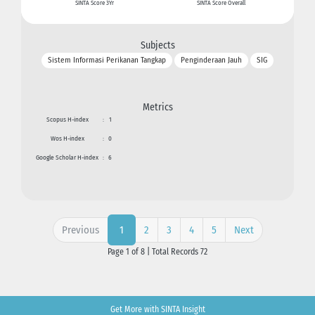
SINTA Score 3Yr
SINTA Score Overall
Subjects
Sistem Informasi Perikanan Tangkap
Penginderaan Jauh
SIG
Metrics
Scopus H-index
:
1
Wos H-index
:
0
Google Scholar H-index
:
6
Previous
2
3
4
5
Next
1
Page 1 of 8 | Total Records 72
Get More with SINTA Insight