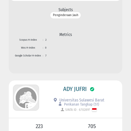
Subjects
Penginderaan Jauh
Metrics
Scopus H-index
:
2
Wos H-index
:
0
Google Scholar H-index
:
7
ADY JUFRI
Universitas Sulawesi Barat
Perikanan Tangkap (S1)
SINTA ID : 6702897
223
705