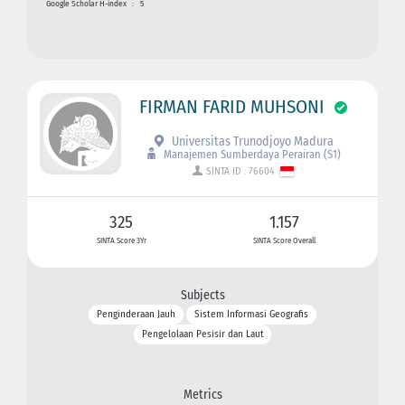
Google Scholar H-index
:
5
FIRMAN FARID MUHSONI
Universitas Trunodjoyo Madura
Manajemen Sumberdaya Perairan (S1)
SINTA ID : 76604
325
1.157
SINTA Score 3Yr
SINTA Score Overall
Subjects
Penginderaan Jauh
Sistem Informasi Geografis
Pengelolaan Pesisir dan Laut
Metrics