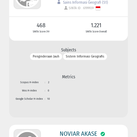
Sains Informasi Geografi (S1)
SINTA ID : 6199939
468
1.221
SINTA Score 3Yr
SINTA Score Overall
Subjects
Penginderaan Jauh
Sistem Informasi Geografis
Metrics
Scopus H-index
:
2
Wos H-index
:
0
Google Scholar H-index
:
10
NOVIAR AKASE