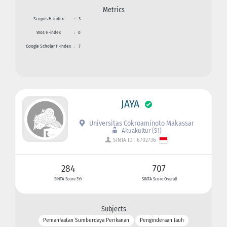
Metrics
Scopus H-index
:
3
Wos H-index
:
0
Google Scholar H-index
:
7
JAYA
Universitas Cokroaminoto Makassar
Akuakultur (S1)
SINTA ID : 6702736
284
707
SINTA Score 3Yr
SINTA Score Overall
Subjects
Pemanfaatan Sumberdaya Perikanan
Penginderaan Jauh