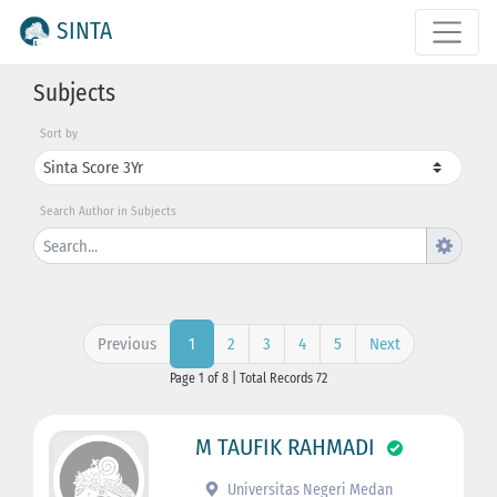
SINTA
Subjects
Sort by
Search Author in Subjects
Previous
2
3
4
5
Next
1
Page 1 of 8 | Total Records 72
M TAUFIK RAHMADI
Universitas Negeri Medan