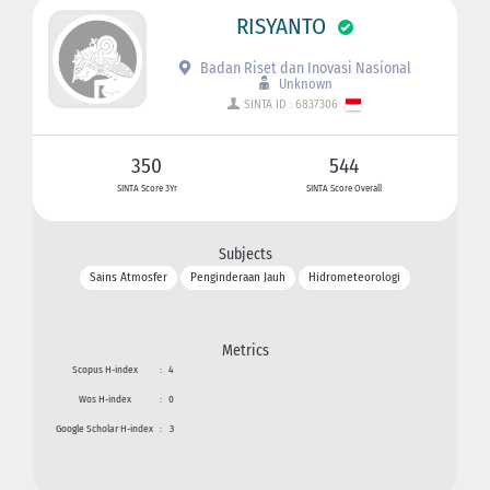
RISYANTO
Badan Riset dan Inovasi Nasional
Unknown
SINTA ID : 6837306
350
544
SINTA Score 3Yr
SINTA Score Overall
Subjects
Sains Atmosfer
Penginderaan Jauh
Hidrometeorologi
Metrics
Scopus H-index
:
4
Wos H-index
:
0
Google Scholar H-index
:
3