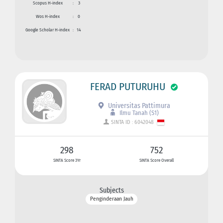
Scopus H-index
:
3
Wos H-index
:
0
Google Scholar H-index
:
14
FERAD PUTURUHU
Universitas Pattimura
Ilmu Tanah (S1)
SINTA ID : 6042048
298
752
SINTA Score 3Yr
SINTA Score Overall
Subjects
Penginderaan Jauh