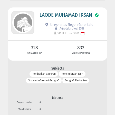
LAODE MUHAMAD IRSAN
Universitas Negeri Gorontalo
Agroteknologi (S1)
SINTA ID : 6779881
328
832
SINTA Score 3Yr
SINTA Score Overall
Subjects
Pendidikan Geografi
Penginderaan Jauh
Sistem Informasi Geografi
Geografi Pertanian
Metrics
Scopus H-index
:
0
Wos H-index
:
0