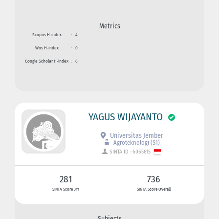
Metrics
Scopus H-index
:
4
Wos H-index
:
0
Google Scholar H-index
:
6
YAGUS WIJAYANTO
Universitas Jember
Agroteknologi (S1)
SINTA ID : 6065615
281
736
SINTA Score 3Yr
SINTA Score Overall
Subjects