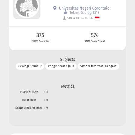
Universitas Negeri Gorontalo
Teknik Geologi (S1)
SINTA ID : 6716056
375
574
SINTA Score 3Yr
SINTA Score Overall
Subjects
Geologi Struktur
Penginderaan Jauh
Sistem Informasi Geografi
Metrics
Scopus H-index
:
2
Wos H-index
:
0
Google Scholar H-index
:
9