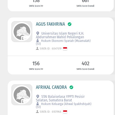
158
661
SINTA Score 3Yr
SINTA Score Overall
AGUS FAKHRINA
Universitas Islam Negeri K.H.
Abdurrahman Wahid Pekalongan
Hukum Ekonomi Syariah (Muamalah)
(S1)
SINTA ID : 6047019
156
402
SINTA Score 3Yr
SINTA Score Overall
AFRIKAL CANDRA
STAI Balaiselasa YPPTI Pesisir
Selatan, Sumatera Barat
Hukum Keluarga (Ahwal Syakhshiyah)
(S1)
SINTA ID : 6921966