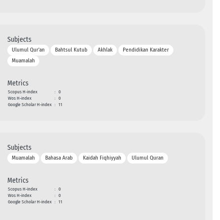
Subjects
Ulumul Qur'an
Bahtsul Kutub
Akhlak
Pendidikan Karakter
Muamalah
Metrics
Scopus H-index
:
0
Wos H-index
:
0
Google Scholar H-index
:
11
Subjects
Muamalah
Bahasa Arab
Kaidah Fiqhiyyah
Ulumul Quran
Metrics
Scopus H-index
:
0
Wos H-index
:
0
Google Scholar H-index
:
11