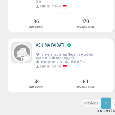
(S1)
SINTA ID : 6784419
86
170
SINTA Score 3Yr
SINTA Score Overall
ASHIMA FAIDATI
Universitas Islam Negeri Sayyid Ali
Rahmatullah Tulungagung
Manajemen Zakat dan Wakaf (S1)
SINTA ID : 6691165
58
83
SINTA Score 3Yr
SINTA Score Overall
Previous
1
Page 1 of 4 | T