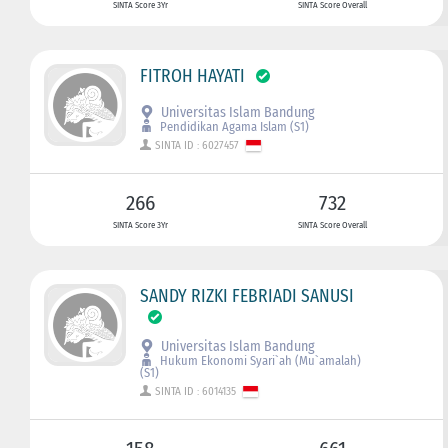
SINTA Score 3Yr
SINTA Score Overall
FITROH HAYATI
Universitas Islam Bandung
Pendidikan Agama Islam (S1)
SINTA ID : 6027457
266
732
SINTA Score 3Yr
SINTA Score Overall
SANDY RIZKI FEBRIADI SANUSI
Universitas Islam Bandung
Hukum Ekonomi Syari`ah (Mu`amalah)
(S1)
SINTA ID : 6014135