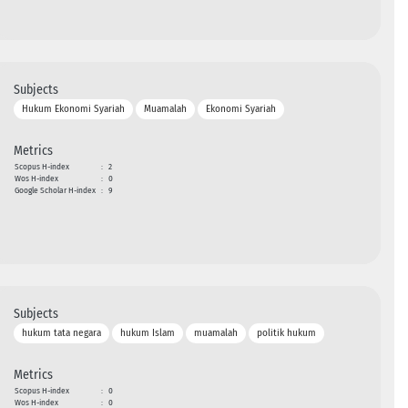
Subjects
Hukum Ekonomi Syariah
Muamalah
Ekonomi Syariah
Metrics
Scopus H-index
:
2
Wos H-index
:
0
Google Scholar H-index
:
9
Subjects
hukum tata negara
hukum Islam
muamalah
politik hukum
Metrics
Scopus H-index
:
0
Wos H-index
:
0