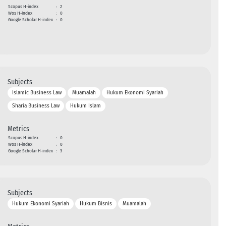
Scopus H-index
:
2
Wos H-index
:
0
Google Scholar H-index
:
0
Subjects
Islamic Business Law
Muamalah
Hukum Ekonomi Syariah
Sharia Business Law
Hukum Islam
Metrics
Scopus H-index
:
0
Wos H-index
:
0
Google Scholar H-index
:
3
Subjects
Hukum Ekonomi Syariah
Hukum Bisnis
Muamalah