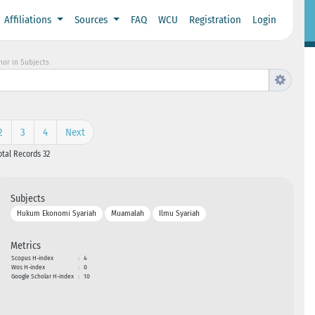
Affiliations
Sources
FAQ
WCU
Registration
Login
hor in Subjects
2
3
4
Next
otal Records 32
Subjects
Hukum Ekonomi Syariah
Muamalah
Ilmu Syariah
Metrics
Scopus H-index
:
4
Wos H-index
:
0
Google Scholar H-index
:
10