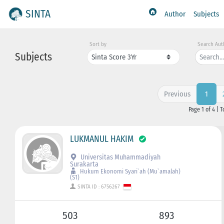
SINTA
Author
Subjects
Sort by
Search Aut
Subjects
Previous
1
Page 1 of 4 | T
LUKMANUL HAKIM
Universitas Muhammadiyah
Surakarta
Hukum Ekonomi Syari`ah (Mu`amalah)
(S1)
SINTA ID : 6756267
503
893