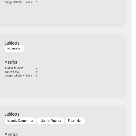
Google Scholar H-index
:
5
Subjects
Muamalah
Metrics
Scopus H-index
:
2
Wos H-index
:
0
Google Scholar H-index
:
6
Subjects
Islamic Economics
Islamic Finance
Muamalah
Metrics