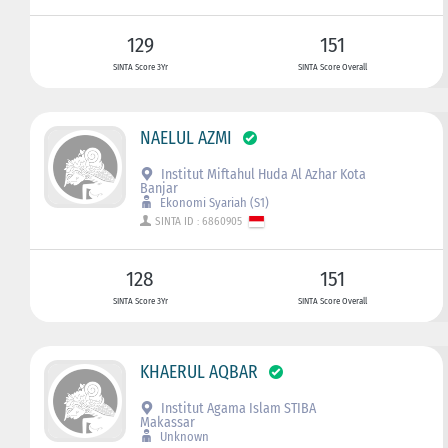
129
151
SINTA Score 3Yr
SINTA Score Overall
NAELUL AZMI
Institut Miftahul Huda Al Azhar Kota
Banjar
Ekonomi Syariah (S1)
SINTA ID : 6860905
128
151
SINTA Score 3Yr
SINTA Score Overall
KHAERUL AQBAR
Institut Agama Islam STIBA
Makassar
Unknown