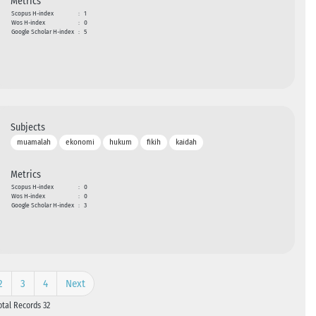
Metrics
Scopus H-index
:
1
Wos H-index
:
0
Google Scholar H-index
:
5
Subjects
muamalah
ekonomi
hukum
fikih
kaidah
Metrics
Scopus H-index
:
0
Wos H-index
:
0
Google Scholar H-index
:
3
2
3
4
Next
otal Records 32