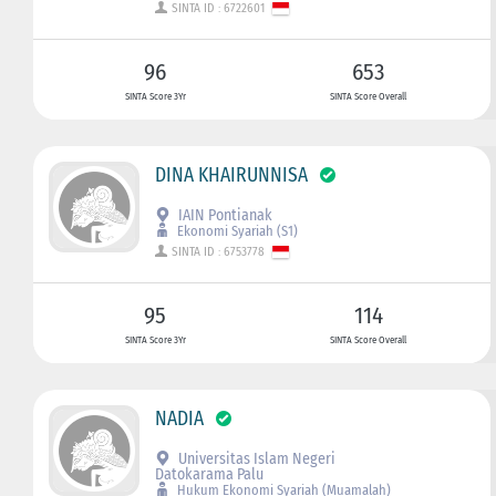
SINTA ID : 6722601
96
653
SINTA Score 3Yr
SINTA Score Overall
DINA KHAIRUNNISA
IAIN Pontianak
Ekonomi Syariah (S1)
SINTA ID : 6753778
95
114
SINTA Score 3Yr
SINTA Score Overall
NADIA
Universitas Islam Negeri
Datokarama Palu
Hukum Ekonomi Syariah (Muamalah)