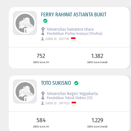
FERRY RAHMAT ASTIANTA BUKIT
Universitas Sumatera Utara
Pendidikan Profesi Insinyur (Profesi)
SINTA ID : 6127718
752
1.382
SINTA Score 3Yr
SINTA Score Overall
TOTO SUKISNO
Universitas Negeri Yogyakarta
Pendidikan Teknik Elektro (S1)
SINTA ID : 5977033
584
1.229
SINTA Score 3Yr
SINTA Score Overall