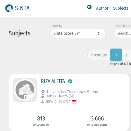
SINTA
Author
Subjects
Sort by
Search Aut
Subjects
Previous
2
1
Page 1 of 6 | T
RIZA ALFITA
Universitas Trunodjoyo Madura
Teknik Elektro (S1)
SINTA ID : 6043927
813
3.606
SINTA Score 3Yr
SINTA Score Overall