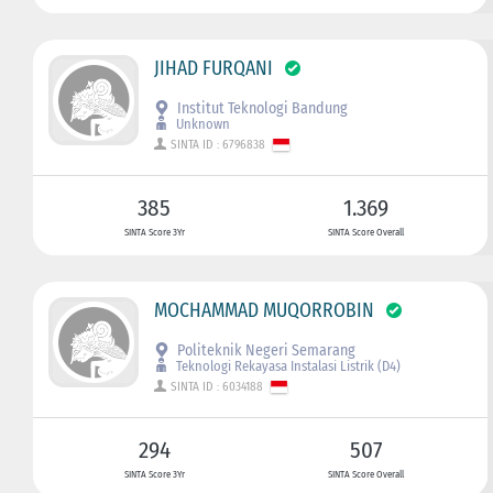
JIHAD FURQANI
Institut Teknologi Bandung
Unknown
SINTA ID : 6796838
385
1.369
SINTA Score 3Yr
SINTA Score Overall
MOCHAMMAD MUQORROBIN
Politeknik Negeri Semarang
Teknologi Rekayasa Instalasi Listrik (D4)
SINTA ID : 6034188
294
507
SINTA Score 3Yr
SINTA Score Overall