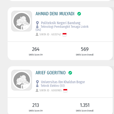
AHMAD DENI MULYADI
Politeknik Negeri Bandung
Teknologi Pembangkit Tenaga Listrik
(D4)
SINTA ID : 6035742
264
569
SINTA Score 3Yr
SINTA Score Overall
ARIEF GOERITNO
Universitas Ibn Khaldun Bogor
Teknik Elektro (S1)
SINTA ID : 6000985
213
1.351
SINTA Score 3Yr
SINTA Score Overall