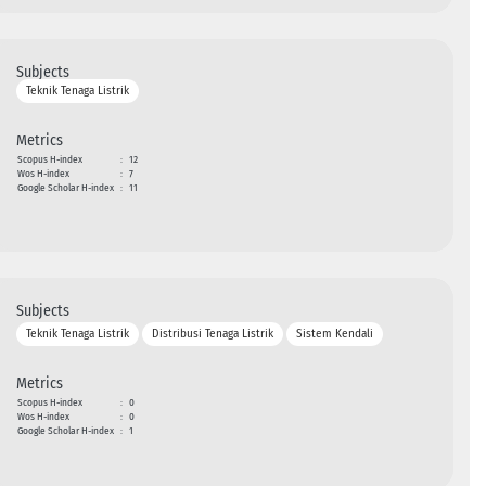
Subjects
Teknik Tenaga Listrik
Metrics
Scopus H-index
:
12
Wos H-index
:
7
Google Scholar H-index
:
11
Subjects
Teknik Tenaga Listrik
Distribusi Tenaga Listrik
Sistem Kendali
Metrics
Scopus H-index
:
0
Wos H-index
:
0
Google Scholar H-index
:
1