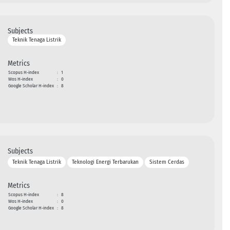
Subjects
Teknik Tenaga Listrik
Metrics
Scopus H-index
:
1
Wos H-index
:
0
Google Scholar H-index
:
8
Subjects
Teknik Tenaga Listrik
Teknologi Energi Terbarukan
Sistem Cerdas
Metrics
Scopus H-index
:
8
Wos H-index
:
0
Google Scholar H-index
:
8