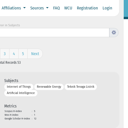
Affiliations
Sources
FAQ
WCU
Registration
Login
hor in Subjects
3
4
5
Next
otal Records 53
Subjects
Internet of Things
Renewable Energy
Teknik Tenaga Listrik
Artificial Intelligence
Metrics
Scopus H-index
:
5
Wos H-index
:
1
Google Scholar H-index
:
12