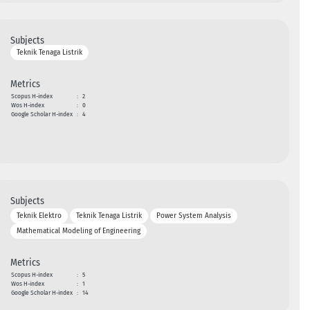
Subjects
Teknik Tenaga Listrik
Metrics
Scopus H-index
:
2
Wos H-index
:
0
Google Scholar H-index
:
4
Subjects
Teknik Elektro
Teknik Tenaga Listrik
Power System Analysis
Mathematical Modeling of Engineering
Metrics
Scopus H-index
:
5
Wos H-index
:
1
Google Scholar H-index
:
14