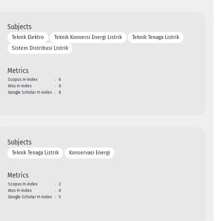
Subjects
Teknik Elektro
Teknik Konversi Energi Listrik
Teknik Tenaga Listrik
Sistem Distribusi Listrik
Metrics
Scopus H-index
:
6
Wos H-index
:
0
Google Scholar H-index
:
8
Subjects
Teknik Tenaga Listrik
Konservasi Energi
Metrics
Scopus H-index
:
2
Wos H-index
:
0
Google Scholar H-index
:
5