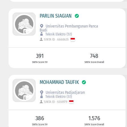
PARLIN SIAGIAN
Universitas Pembangunan Panca
Budi
Teknik Elektro (S1)
SINTA ID : 6668635
391
748
SINTA Score 3Yr
SINTA Score Overall
MOHAMMAD TAUFIK
Universitas Padjadjaran
Teknik Elektro (S1)
SINTA ID : 6041979
386
1.576
SINTA Score 3Yr
SINTA Score Overall