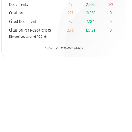
Documents
47
2.208
372
Citation
235
10.983
0
Cited Document
39
1.187
0
Citation Per Researchers
2,76
129,21
0
Divided Lecturer of PDDikti
Last update :2026-07-11 06:46:14