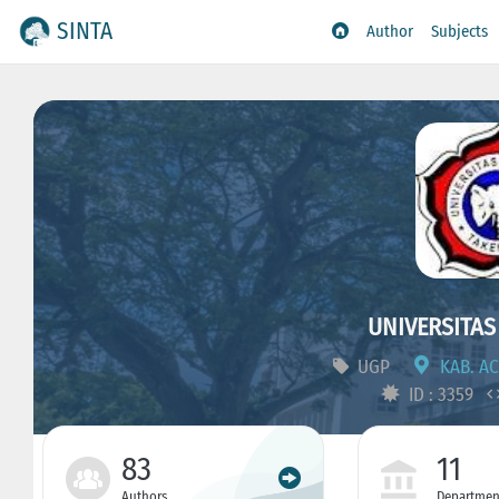
SINTA
Author
Subjects
UNIVERSITAS
UGP
KAB. AC
ID : 3359
83
11
Authors
Departmen