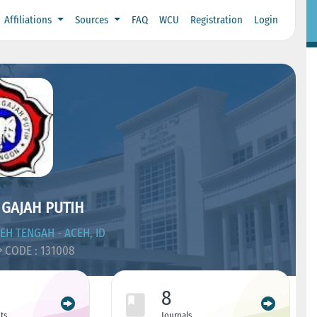
Affiliations
Sources
FAQ
WCU
Registration
Login
 GAJAH PUTIH
EH TENGAH - ACEH, ID
CODE : 131008
8
ts
Journals