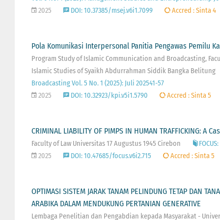
2025
DOI: 10.37385/msej.v6i1.7099
Accred : Sinta 4
Pola Komunikasi Interpersonal Panitia Pengawas Pemilu 
Program Study of Islamic Communication and Broadcasting, Facult
Islamic Studies of Syaikh Abdurrahman Siddik Bangka Belitung
Broadcasting Vol. 5 No. 1 (2025): Juli 202541-57
2025
DOI: 10.32923/kpi.v5i1.5790
Accred : Sinta 5
CRIMINAL LIABILITY OF PIMPS IN HUMAN TRAFFICKING: A Cas
Faculty of Law Universitas 17 Augustus 1945 Cirebon
FOCUS: 
2025
DOI: 10.47685/focus.v6i2.715
Accred : Sinta 5
OPTIMASI SISTEM JARAK TANAM PELINDUNG TETAP DAN TANA
ARABIKA DALAM MENDUKUNG PERTANIAN GENERATIVE
Lembaga Penelitian dan Pengabdian kepada Masyarakat - Unive