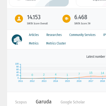
14.153
6.468
SINTA Score Overall
SINTA Score 3Yr
Articles
Researches
Community Services
I
Metrics
Metrics Cluster
Latest number 
Garuda
Scopus
Google Scholar