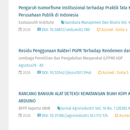
Pengaruh Isomorfisme Institusional terhadap Praktik Tat
Perusahaan Publik di Indonesia
Eastasouth Institute
Sanskara Manajemen Dan Bisnis Vol. 4
2026
DOI: 10.58812/smb.v4i02.780
Accred : Sinta 4
Residu Penggunaan Bakteri PGPR Terhadap Rendemen dan Ku
Lembaga Penelitian dan Pengabdian Masyarakat (LPPM) UGP
Agustus76 - 85
2026
DOI: 10.55542/jbss.v10i1.1946
Accred : Sinta 5
RANCANG BANGUN ALAT DETEKSI KEMATANGAN BUAH KOPI 
ARDUINO
BPFP Faperta UNIB
Jurnal Agroindustri Vol. 16 No. 1 (2026):
2026
DOI: 10.31186/jagroindustri.16.1.112-124
Accred 