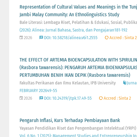
Representation of Cultural Values and Meanings in the Tun
Jambi Malay Community: An Ethnolinguistics Study
Bale Literasi: Lembaga Riset, Pelatihan & Edukasi, Sosial, Publik
(2026): Alinea: Jurnal Bahasa, Sastra, dan Pengajaran181-192
2026
DOI: 10.58218/alinea.v6i1.2555
Accred : Sinta 2
THE EFFECT OF ARTEMIA BIOENCAPSULATION WITH SPIRUL
(Rasbora tawarensis): PENGARUH ARTEMIA BIOENKAPSULA
PERTUMBUHAN BENIH IKAN DEPIK (Rasbora tawarensis)
Fakultas Perikanan dan Ilmu Kelautan, IPB University
Jurna
FEBRUARY 202649-55
2026
DOI: 10.24319/jtpk.17.49-55
Accred : Sinta 2
Pengaruh Inflasi, Kurs Terhadap Pembiayaan Bank
Yayasan Pendidikan Riset dan Pengembangan Intelektual (YRPI)
Vol. 6 No. 1 (2025): Management Studies and Entrepreneurship Jo