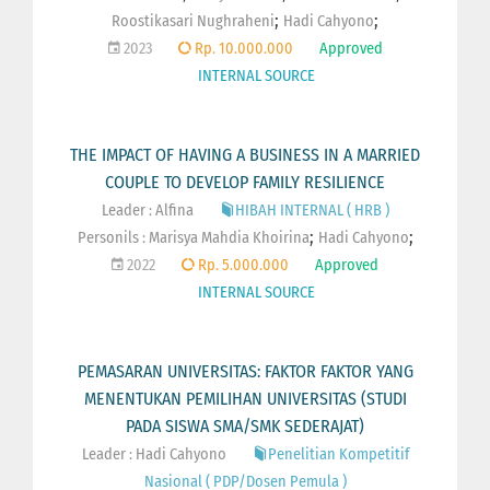
;
;
Roostikasari Nughraheni
Hadi Cahyono
2023
Rp. 10.000.000
Approved
INTERNAL SOURCE
THE IMPACT OF HAVING A BUSINESS IN A MARRIED
COUPLE TO DEVELOP FAMILY RESILIENCE
Leader : Alfina
HIBAH INTERNAL ( HRB )
;
;
Personils :
Marisya Mahdia Khoirina
Hadi Cahyono
2022
Rp. 5.000.000
Approved
INTERNAL SOURCE
PEMASARAN UNIVERSITAS: FAKTOR FAKTOR YANG
MENENTUKAN PEMILIHAN UNIVERSITAS (STUDI
PADA SISWA SMA/SMK SEDERAJAT)
Leader : Hadi Cahyono
Penelitian Kompetitif
Nasional ( PDP/Dosen Pemula )