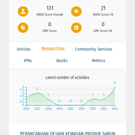
131
21
SINTA Score Overall
SINTA Score 3Yr
0
0
Affil Score
Affil Score 3Yr
Researches
Articles
Community Services
IPRs
Books
Metrics
Latest number of activities
PERANCANGAN DESAIN KEMASAN PRODUK SABUN