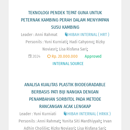
TEKNOLOGI PENDEK TEPAT GUNA UNTUK
PETERNAK KAMBING PERAH DALAM MENYIMPAN
SUSU KAMBING
Leader : Anni Rahmat
HIBAH INTERNAL ( HRT )
;
;
Personils :
Yuni Kurniati
Hadi Cahyono
Rizky
;
;
Noviasri
Lisa Risfana Sari
2024
Rp. 20.000.000
Approved
INTERNAL SOURCE
ANALISA KUALITAS PLASTIK BIODEGRADABLE
BERBASIS PATI BIJI NANGKA DENGAN
PENAMBAHAN SORBITOL PADA METODE
RANCANGAN ACAK LENGKAP
Leader : Yuni Kurniati
HIBAH INTERNAL ( HRKK )
;
;
Personils :
Anni Rahmat
Yunita Siti Mardhiyyah
Irvan
;
;
;
Adhin Cholilie
Rizky Noviasri
Lisa Risfana Sari