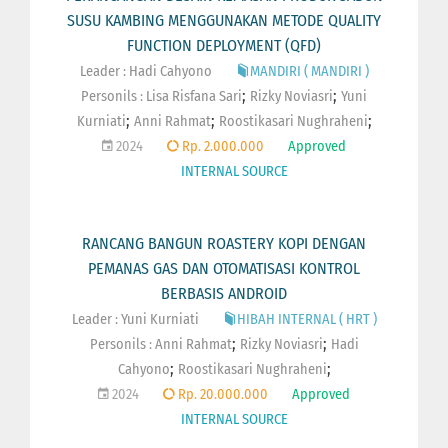
SUSU KAMBING MENGGUNAKAN METODE QUALITY
FUNCTION DEPLOYMENT (QFD)
Leader : Hadi Cahyono
MANDIRI ( MANDIRI )
;
;
Personils :
Lisa Risfana Sari
Rizky Noviasri
Yuni
;
;
;
Kurniati
Anni Rahmat
Roostikasari Nughraheni
2024
Rp. 2.000.000
Approved
INTERNAL SOURCE
RANCANG BANGUN ROASTERY KOPI DENGAN
PEMANAS GAS DAN OTOMATISASI KONTROL
BERBASIS ANDROID
Leader : Yuni Kurniati
HIBAH INTERNAL ( HRT )
;
;
Personils :
Anni Rahmat
Rizky Noviasri
Hadi
;
;
Cahyono
Roostikasari Nughraheni
2024
Rp. 20.000.000
Approved
INTERNAL SOURCE