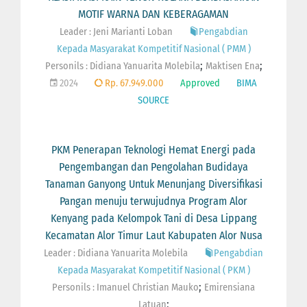
MOTIF WARNA DAN KEBERAGAMAN
Leader : Jeni Marianti Loban
Pengabdian
Kepada Masyarakat Kompetitif Nasional ( PMM )
;
;
Personils :
Didiana Yanuarita Molebila
Maktisen Ena
2024
Rp. 67.949.000
Approved
BIMA
SOURCE
PKM Penerapan Teknologi Hemat Energi pada
Pengembangan dan Pengolahan Budidaya
Tanaman Ganyong Untuk Menunjang Diversifikasi
Pangan menuju terwujudnya Program Alor
Kenyang pada Kelompok Tani di Desa Lippang
Kecamatan Alor Timur Laut Kabupaten Alor Nusa
Leader : Didiana Yanuarita Molebila
Pengabdian
Kepada Masyarakat Kompetitif Nasional ( PKM )
;
Personils :
Imanuel Christian Mauko
Emirensiana
;
Latuan