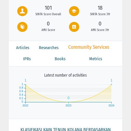
101
18
SINTA Score Overall
SINTA Score 3Yr
0
0
Affil Score
Affil Score 3Yr
Community Services
Articles
Researches
IPRs
Books
Metrics
Latest number of activities
KLASIFIKASI KAIN TENUN KOLANA BERDASARKAN