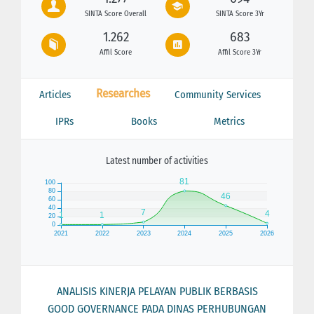
SINTA Score Overall
SINTA Score 3Yr
1.262
683
Affil Score
Affil Score 3Yr
Researches
Articles
Community Services
IPRs
Books
Metrics
Latest number of activities
ANALISIS KINERJA PELAYAN PUBLIK BERBASIS
GOOD GOVERNANCE PADA DINAS PERHUBUNGAN