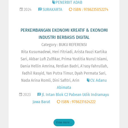
PENERBIT ADAB
2024
SURAKARTA
ISBN : 9786235052274
PERKEMBANGAN EKONOMI KREATIF & EKONOMI
INDUSTRI BERBASIS DIGITAL
Category : BUKU REFERENSI
Rita Kusumadewi, Heri Fitriadi, Arista Fauzi Kartika
Sari, Akbar Lufi Zulfikar, Prima Yustitia Nurul Islami,
Dania Hellin Amrina, Ferdian Badri, A’rasy Fahrullah,
Fadhil Rasyid, Yan Putra Timur, Dyah Permata Sari,
Nada Arina Romli, Dini Safitri, Arin
CV. Adanu
Abimata
2023
Jl. Intan Blok C2 Pabean Udik Indramayu
Jawa Barat
ISBN : 9786231624222
View more ...