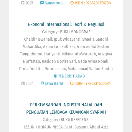
2025
Samarinda
ISBN : 9786238376780
Ekonomi Internasional: Teori & Regulasi
Category : BUKU MONOGRAF
Chaidir Iswanaji, Ipuk Widayanti, Swadia Gandhi
Mahardika, Akbar Lufi Zulfikar, Frances Roi Seston
Tampubolon, Hariyanti, Nikmatul Masruroh, Arizqiya
Nurfattah, Rasidah Novita Sari, Nada Arina Romli,
Prima Yustitia Nurul Islami, Muhammad Wahid Sholih
PENERBIT ADAB
2024
Jawa Barat
ISBN : 9786231626684
PERKEMBANGAN INDUSTRI HALAL DAN
PENGUATAN LEMBAGA KEUANGAN SYARIAH
Category : BUKU REFERENSI
IZZUN KHOIRUN NISSA, Santi Susanti, Abdul Aziz