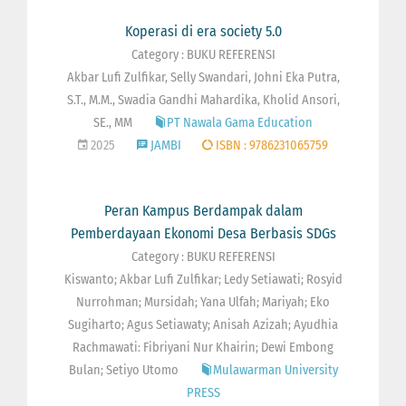
Koperasi di era society 5.0
Category : BUKU REFERENSI
Akbar Lufi Zulfikar, Selly Swandari, Johni Eka Putra,
S.T., M.M., Swadia Gandhi Mahardika, Kholid Ansori,
SE., MM
PT Nawala Gama Education
2025
JAMBI
ISBN : 9786231065759
Peran Kampus Berdampak dalam
Pemberdayaan Ekonomi Desa Berbasis SDGs
Category : BUKU REFERENSI
Kiswanto; Akbar Lufi Zulfikar; Ledy Setiawati; Rosyid
Nurrohman; Mursidah; Yana Ulfah; Mariyah; Eko
Sugiharto; Agus Setiawaty; Anisah Azizah; Ayudhia
Rachmawati: Fibriyani Nur Khairin; Dewi Embong
Bulan; Setiyo Utomo
Mulawarman University
PRESS