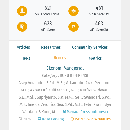
621
461
SINTA Score Overall
SINTA Score 3Yr
623
463
Affil Score
Affil Score 3Yr
Articles
Researches
Community Services
Books
IPRs
Metrics
Ekonomi Manajerial
Category : BUKU REFERENSI
Asep Amaludin, S.Pd., M.Si.; Arkanudin Rizki Permono,
M.E. ; Akbar Lufi Zulfikar, S.E., M.E. ; Nurfiza Widayati,
S.E., M.Si. ; Supriyanto, S.P., M.M. ; Selly Swandari, S.Pd.,
M.E.; Imelda Veronica Gea, S.Pd., M.E. ; Febri Pramudya
Wardani, S.Kom., M.
Menara Press Indonesia
2026
Kota Padang
ISBN : 9786347660169