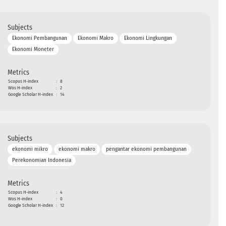
Subjects
Ekonomi Pembangunan
Ekonomi Makro
Ekonomi Lingkungan
Ekonomi Moneter
Metrics
Scopus H-index
:
8
Wos H-index
:
2
Google Scholar H-index
:
14
Subjects
ekonomi mikro
ekonomi makro
pengantar ekonomi pembangunan
Perekonomian Indonesia
Metrics
Scopus H-index
:
4
Wos H-index
:
0
Google Scholar H-index
:
12