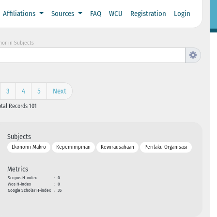
Affiliations
Sources
FAQ
WCU
Registration
Login
hor in Subjects
3
4
5
Next
otal Records 101
Subjects
Ekonomi Makro
Kepemimpinan
Kewirausahaan
Perilaku Organisasi
Metrics
Scopus H-index
:
0
Wos H-index
:
0
Google Scholar H-index
:
35