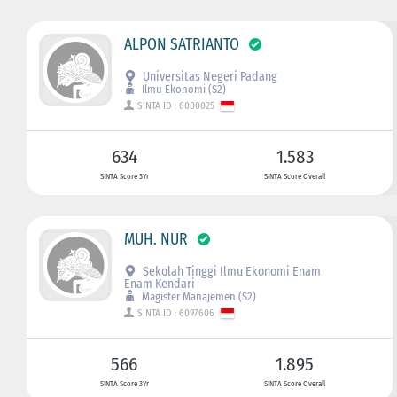
ALPON SATRIANTO
Universitas Negeri Padang
Ilmu Ekonomi (S2)
SINTA ID : 6000025
634
1.583
SINTA Score 3Yr
SINTA Score Overall
MUH. NUR
Sekolah Tinggi Ilmu Ekonomi Enam
Enam Kendari
Magister Manajemen (S2)
SINTA ID : 6097606
566
1.895
SINTA Score 3Yr
SINTA Score Overall