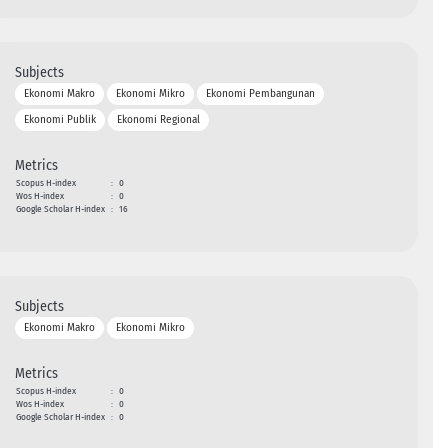
Subjects
Ekonomi Makro
Ekonomi Mikro
Ekonomi Pembangunan
Ekonomi Publik
Ekonomi Regional
Metrics
Scopus H-index
:
0
Wos H-index
:
0
Google Scholar H-index
:
16
Subjects
Ekonomi Makro
Ekonomi Mikro
Metrics
Scopus H-index
:
0
Wos H-index
:
0
Google Scholar H-index
:
0