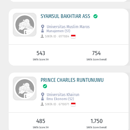
SYAMSUL BAKHTIAR ASS
Universitas Muslim Maros
Manajemen (S1)
SINTA ID : 6177884
543
754
SINTA Score 3Yr
SINTA Score Overall
PRINCE CHARLES RUNTUNUWU
Universitas Khairun
Ilmu Ekonomi (S2)
SINTA ID : 6710071
485
1.750
SINTA Score 3Yr
SINTA Score Overall