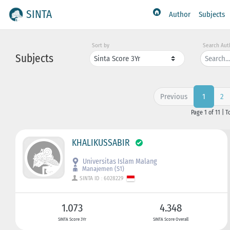
SINTA
Author
Subjects
Sort by
Search Aut
Subjects
Previous
2
1
Page 1 of 11 | T
KHALIKUSSABIR
Universitas Islam Malang
Manajemen (S1)
SINTA ID : 6028229
1.073
4.348
SINTA Score 3Yr
SINTA Score Overall