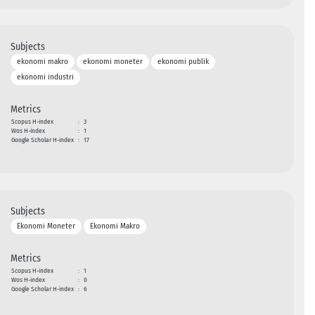
Subjects
ekonomi makro
ekonomi moneter
ekonomi publik
ekonomi industri
Metrics
Scopus H-index
:
3
Wos H-index
:
1
Google Scholar H-index
:
17
Subjects
Ekonomi Moneter
Ekonomi Makro
Metrics
Scopus H-index
:
1
Wos H-index
:
0
Google Scholar H-index
:
6