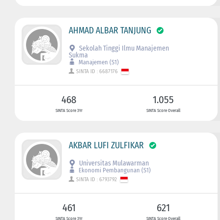
AHMAD ALBAR TANJUNG
Sekolah Tinggi Ilmu Manajemen
Sukma
Manajemen (S1)
SINTA ID : 6687176
468
1.055
SINTA Score 3Yr
SINTA Score Overall
AKBAR LUFI ZULFIKAR
Universitas Mulawarman
Ekonomi Pembangunan (S1)
SINTA ID : 6793792
461
621
SINTA Score 3Yr
SINTA Score Overall