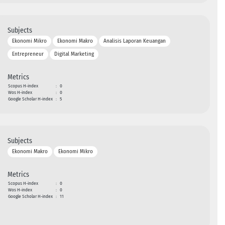
Subjects
Ekonomi Mikro
Ekonomi Makro
Analisis Laporan Keuangan
Entrepreneur
Digital Marketing
Metrics
Scopus H-index
:
0
Wos H-index
:
0
Google Scholar H-index
:
5
Subjects
Ekonomi Makro
Ekonomi Mikro
Metrics
Scopus H-index
:
0
Wos H-index
:
0
Google Scholar H-index
:
11