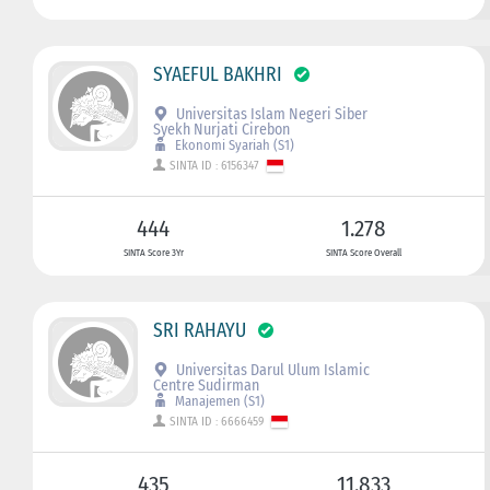
SYAEFUL BAKHRI
Universitas Islam Negeri Siber
Syekh Nurjati Cirebon
Ekonomi Syariah (S1)
SINTA ID : 6156347
444
1.278
SINTA Score 3Yr
SINTA Score Overall
SRI RAHAYU
Universitas Darul Ulum Islamic
Centre Sudirman
Manajemen (S1)
SINTA ID : 6666459
435
11.833