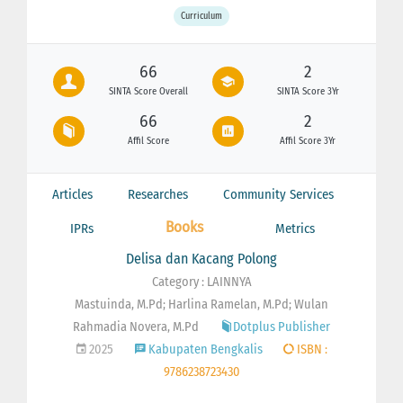
Curriculum
66
2
SINTA Score Overall
SINTA Score 3Yr
66
2
Affil Score
Affil Score 3Yr
Articles
Researches
Community Services
Books
IPRs
Metrics
Delisa dan Kacang Polong
Category : LAINNYA
Mastuinda, M.Pd; Harlina Ramelan, M.Pd; Wulan
Rahmadia Novera, M.Pd
Dotplus Publisher
2025
Kabupaten Bengkalis
ISBN :
9786238723430