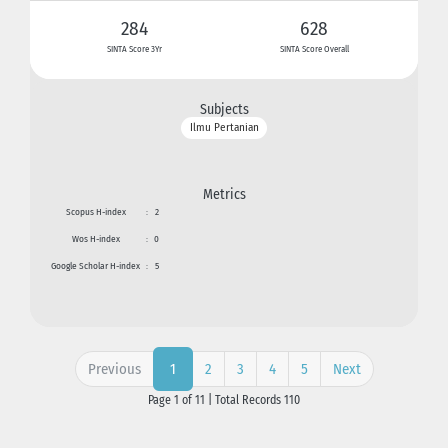
284
628
SINTA Score 3Yr
SINTA Score Overall
Subjects
Ilmu Pertanian
Metrics
Scopus H-index
:
2
Wos H-index
:
0
Google Scholar H-index
:
5
Previous
2
3
4
5
Next
1
Page 1 of 11 | Total Records 110