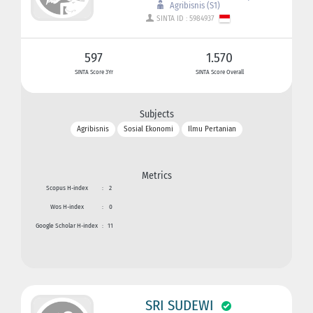
Agribisnis (S1)
SINTA ID : 5984937
597
1.570
SINTA Score 3Yr
SINTA Score Overall
Subjects
Agribisnis
Sosial Ekonomi
Ilmu Pertanian
Metrics
Scopus H-index
:
2
Wos H-index
:
0
Google Scholar H-index
:
11
SRI SUDEWI