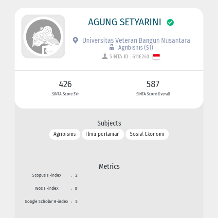
AGUNG SETYARINI
Universitas Veteran Bangun Nusantara
Agribisnis (S1)
SINTA ID : 6116240
426
587
SINTA Score 3Yr
SINTA Score Overall
Subjects
Agribisnis
Ilmu pertanian
Sosial Ekonomi
Metrics
Scopus H-index
:
2
Wos H-index
:
0
Google Scholar H-index
:
5