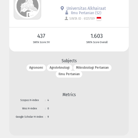
Universitas Alkhairaat
Ilmu Pertanian (S2)
SINTA ID : 6125789
437
1.603
SINTA Score 3Yr
SINTA Score Overall
Subjects
Agronomi
Agroteknologi
Mikrobiologi Pertanian
Ilmu Pertanian
Metrics
Scopus H-index
:
4
Wos H-index
:
0
Google Scholar H-index
:
9