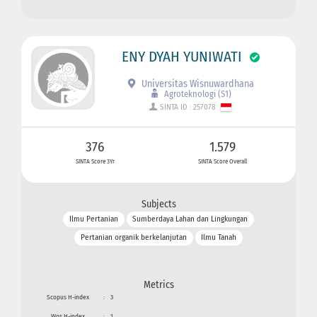
ENY DYAH YUNIWATI
Universitas Wisnuwardhana
Agroteknologi (S1)
SINTA ID : 257078
376
1.579
SINTA Score 3Yr
SINTA Score Overall
Subjects
Ilmu Pertanian
Sumberdaya Lahan dan Lingkungan
Pertanian organik berkelanjutan
Ilmu Tanah
Metrics
Scopus H-index
:
3
Wos H-index
:
1