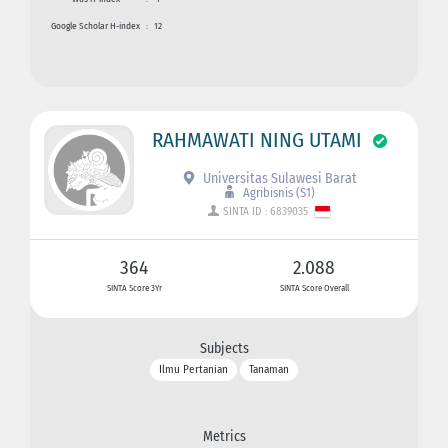
Google Scholar H-index
:
12
RAHMAWATI NING UTAMI
Universitas Sulawesi Barat
Agribisnis (S1)
SINTA ID : 6839035
364
2.088
SINTA Score 3Yr
SINTA Score Overall
Subjects
Ilmu Pertanian
Tanaman
Metrics