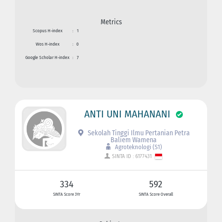
Metrics
Scopus H-index
:
1
Wos H-index
:
0
Google Scholar H-index
:
7
ANTI UNI MAHANANI
Sekolah Tinggi Ilmu Pertanian Petra
Baliem Wamena
Agroteknologi (S1)
SINTA ID : 6177431
334
592
SINTA Score 3Yr
SINTA Score Overall