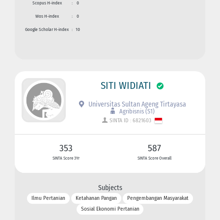
Scopus H-index
:
0
Wos H-index
:
0
Google Scholar H-index
:
10
SITI WIDIATI
Universitas Sultan Ageng Tirtayasa
Agribisnis (S1)
SINTA ID : 6821603
353
587
SINTA Score 3Yr
SINTA Score Overall
Subjects
Ilmu Pertanian
Ketahanan Pangan
Pengembangan Masyarakat
Sosial Ekonomi Pertanian