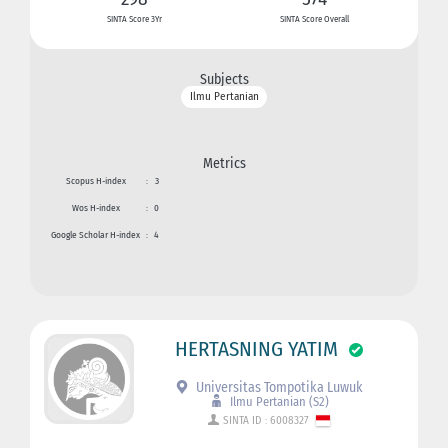
SINTA Score 3Yr
SINTA Score Overall
Subjects
Ilmu Pertanian
Metrics
Scopus H-index
:
3
Wos H-index
:
0
Google Scholar H-index
:
4
HERTASNING YATIM
Universitas Tompotika Luwuk
Ilmu Pertanian (S2)
SINTA ID : 6008327