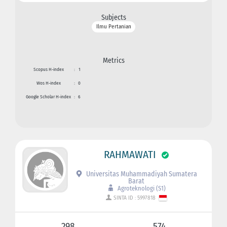
Subjects
Ilmu Pertanian
Metrics
Scopus H-index
:
1
Wos H-index
:
0
Google Scholar H-index
:
6
RAHMAWATI
Universitas Muhammadiyah Sumatera
Barat
Agroteknologi (S1)
SINTA ID : 5997818
298
574