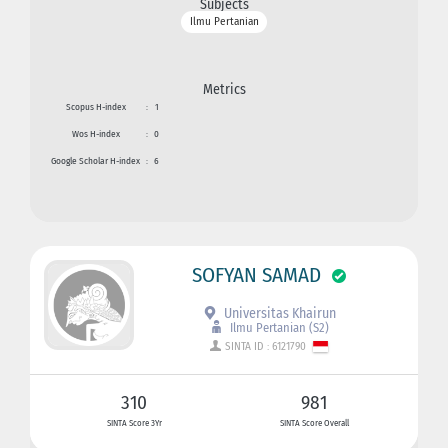
Subjects
Ilmu Pertanian
Metrics
Scopus H-index
:
1
Wos H-index
:
0
Google Scholar H-index
:
6
SOFYAN SAMAD
Universitas Khairun
Ilmu Pertanian (S2)
SINTA ID : 6121790
310
981
SINTA Score 3Yr
SINTA Score Overall