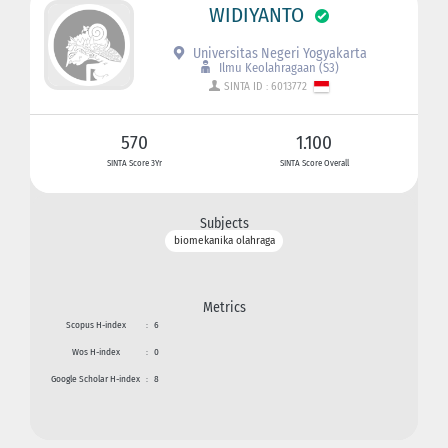
WIDIYANTO
Universitas Negeri Yogyakarta
Ilmu Keolahragaan (S3)
SINTA ID : 6013772
570
1.100
SINTA Score 3Yr
SINTA Score Overall
Subjects
biomekanika olahraga
Metrics
Scopus H-index
:
6
Wos H-index
:
0
Google Scholar H-index
:
8