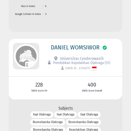
Wos H-index
:
0
Google Scholar H-index
:
5
DANIEL WOMSIWOR
Universitas Cenderawasih
Pendidikan Kepelatihan Olahraga (S1)
SINTA ID : 6784570
228
400
SINTA Score 3Yr
SINTA Score Overall
Subjects
Faal Olahraga
Faal Olahraga
Faal Olahraga
Biomekanika Olahraga
Biomekanika Olahraga
Biomekanika Olahraga
Kepelatihan Olahraga