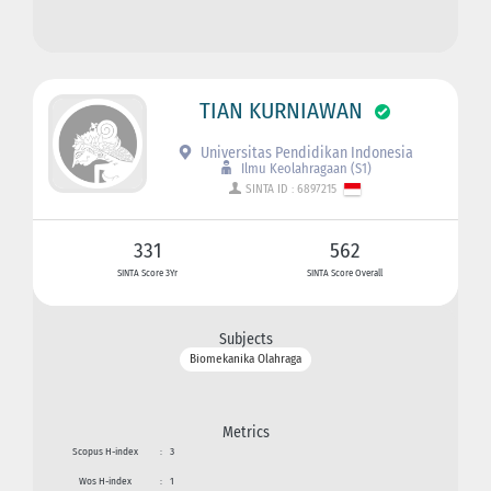
TIAN KURNIAWAN
Universitas Pendidikan Indonesia
Ilmu Keolahragaan (S1)
SINTA ID : 6897215
331
562
SINTA Score 3Yr
SINTA Score Overall
Subjects
Biomekanika Olahraga
Metrics
Scopus H-index
:
3
Wos H-index
:
1