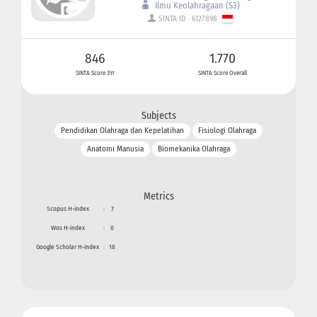
Ilmu Keolahragaan (S3)
SINTA ID : 6127898
846
1.770
SINTA Score 3Yr
SINTA Score Overall
Subjects
Pendidikan Olahraga dan Kepelatihan
Fisiologi Olahraga
Anatomi Manusia
Biomekanika Olahraga
Metrics
Scopus H-index
:
7
Wos H-index
:
0
Google Scholar H-index
:
18