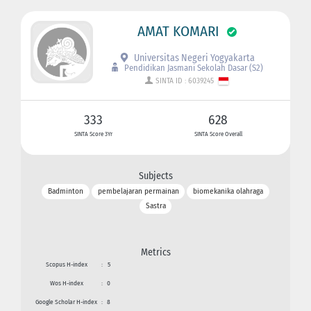
AMAT KOMARI
Universitas Negeri Yogyakarta
Pendidikan Jasmani Sekolah Dasar (S2)
SINTA ID : 6039245
333
628
SINTA Score 3Yr
SINTA Score Overall
Subjects
Badminton
pembelajaran permainan
biomekanika olahraga
Sastra
Metrics
Scopus H-index
:
5
Wos H-index
:
0
Google Scholar H-index
:
8