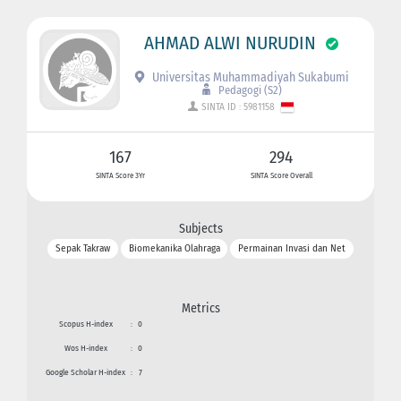
AHMAD ALWI NURUDIN
Universitas Muhammadiyah Sukabumi
Pedagogi (S2)
SINTA ID : 5981158
167
294
SINTA Score 3Yr
SINTA Score Overall
Subjects
Sepak Takraw
Biomekanika Olahraga
Permainan Invasi dan Net
Metrics
Scopus H-index
:
0
Wos H-index
:
0
Google Scholar H-index
:
7