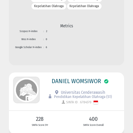
Kepelatihan Olahraga
Kepelatihan Olahraga
Metrics
Scopus H-index
:
2
Wos H-index
:
0
Google Scholar H-index
:
6
DANIEL WOMSIWOR
Universitas Cenderawasih
Pendidikan Kepelatihan Olahraga (S1)
SINTA ID : 6784570
228
400
SINTA Score 3Yr
SINTA Score Overall