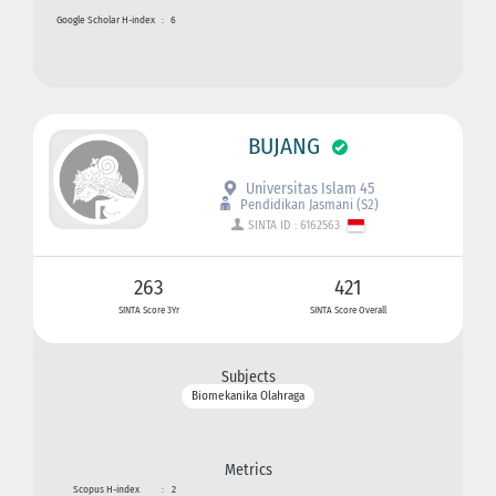
Google Scholar H-index
:
6
BUJANG
Universitas Islam 45
Pendidikan Jasmani (S2)
SINTA ID : 6162563
263
421
SINTA Score 3Yr
SINTA Score Overall
Subjects
Biomekanika Olahraga
Metrics
Scopus H-index
:
2