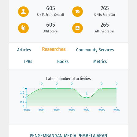
605
265
SINTA Score Overall
SINTA Score 3Yr
605
265
Affil Score
Affil Score 3Yr
Researches
Articles
Community Services
IPRs
Books
Metrics
Latest number of activities
PENGEMBANGAN MEDIA PEMBELAJARAN