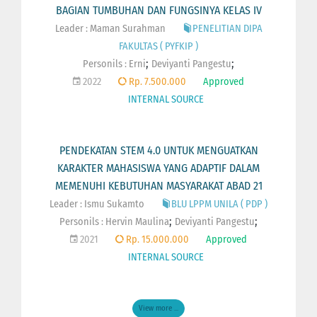
BAGIAN TUMBUHAN DAN FUNGSINYA KELAS IV
Leader : Maman Surahman
PENELITIAN DIPA
FAKULTAS ( PYFKIP )
;
;
Personils :
Erni
Deviyanti Pangestu
2022
Rp. 7.500.000
Approved
INTERNAL SOURCE
PENDEKATAN STEM 4.0 UNTUK MENGUATKAN
KARAKTER MAHASISWA YANG ADAPTIF DALAM
MEMENUHI KEBUTUHAN MASYARAKAT ABAD 21
Leader : Ismu Sukamto
BLU LPPM UNILA ( PDP )
;
;
Personils :
Hervin Maulina
Deviyanti Pangestu
2021
Rp. 15.000.000
Approved
INTERNAL SOURCE
View more ...