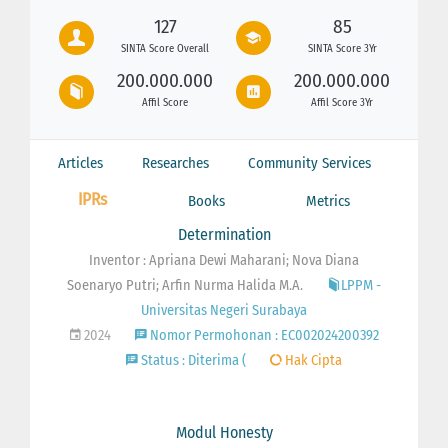
127
85
SINTA Score Overall
SINTA Score 3Yr
200.000.000
200.000.000
Affil Score
Affil Score 3Yr
Articles
Researches
Community Services
IPRs
Books
Metrics
Determination
Inventor : Apriana Dewi Maharani; Nova Diana
Soenaryo Putri; Arfin Nurma Halida M.A.
LPPM -
Universitas Negeri Surabaya
2024
Nomor Permohonan : EC002024200392
Status : Diterima (
Hak Cipta
Modul Honesty