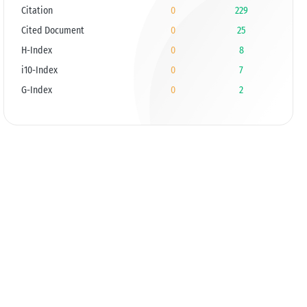
Citation
0
229
Cited Document
0
25
H-Index
0
8
i10-Index
0
7
G-Index
0
2