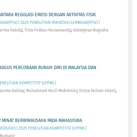
NTARA REGULASI EMOSI DENGAN AKTIVITAS FISIK
GA(FPSI) ( 2025 PENELITIAN FAKULTAS/LEMBAGA(FPSI) )
;
;
Nurma Halida
Tirta Firdaus Nuryananda
Adiwignya Nugraha
 KASUS PERCOBAAN BUNUH DIRI DI MALAYSIA DAN
ENELITIAN KOMPETITIF (LPPM) )
;
;
;
 Nurma Halida
Muhammad Nuril Mukminin
Erizza Farizan Adani
AP MINAT BERWIRAUSAHA PADA MAHASISWA
ERSITAS ( 2025 PENELITIAN KOMPETITIF (LPPM) )
;
 Budiani