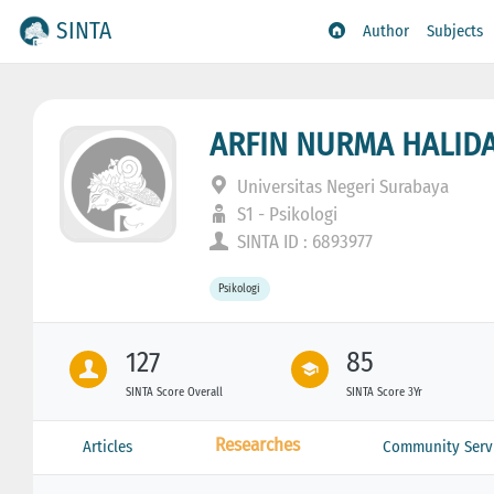
SINTA
Author
Subjects
ARFIN NURMA HALID
Universitas Negeri Surabaya
S1 - Psikologi
SINTA ID : 6893977
Psikologi
127
85
SINTA Score Overall
SINTA Score 3Yr
Researches
Articles
Community Serv