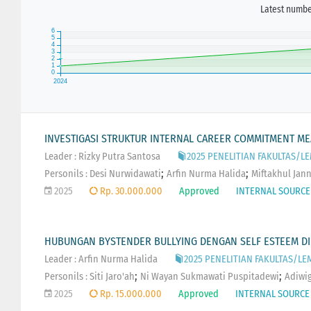
Latest number
INVESTIGASI STRUKTUR INTERNAL CAREER COMMITMENT ME
Leader : Rizky Putra Santosa
2025 PENELITIAN FAKULTAS/LE
;
;
Personils :
Desi Nurwidawati
Arfin Nurma Halida
Miftakhul Jan
2025
Rp. 30.000.000
Approved
INTERNAL SOURCE
HUBUNGAN BYSTENDER BULLYING DENGAN SELF ESTEEM D
Leader : Arfin Nurma Halida
2025 PENELITIAN FAKULTAS/LEM
;
;
Personils :
Siti Jaro'ah
Ni Wayan Sukmawati Puspitadewi
Adiwi
2025
Rp. 15.000.000
Approved
INTERNAL SOURCE