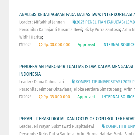
ANALISIS KEBAHAGIAAN PADA MAHASISWA: INTERKORELASI A
Leader : Miftakhul Jannah
2025 PENELITIAN FAKULTAS/LEMBA
;
;
Personils :
Damajanti Kusuma Dewi
Rizky Putra Santosa
Arfin 
;
Widhi Harita
2025
Rp. 30.000.000
Approved
INTERNAL SOURCE
PENDEKATAN PSIKOSPIRITUALITAS ISLAM DALAM MENGATASI
INDONESIA
Leader : Diana Rahmasari
KOMPETITIF UNIVERSITAS ( 2025 P
;
;
Personils :
Mimbar Oktaviana
Ribka Mutiara Simatupang
Arfin
2025
Rp. 35.000.000
Approved
INTERNAL SOURCE
PERAN LITERASI DIGITAL DAN LOCUS OF CONTROL TERHAD
Leader : Ni Wayan Sukmawati Puspitadewi
KOMPETITIF UNIV
;
;
Personils :
Rizky Putra Santosa
Arfin Nurma Halida
Meita Santi