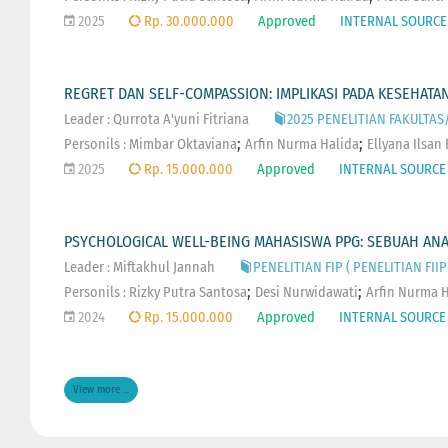
2025
Rp. 30.000.000
Approved
INTERNAL SOURCE
REGRET DAN SELF-COMPASSION: IMPLIKASI PADA KESEHAT
Leader : Qurrota A'yuni Fitriana
2025 PENELITIAN FAKULTAS/
;
;
Personils :
Mimbar Oktaviana
Arfin Nurma Halida
Ellyana Ilsan 
2025
Rp. 15.000.000
Approved
INTERNAL SOURCE
PSYCHOLOGICAL WELL-BEING MAHASISWA PPG: SEBUAH ANA
Leader : Miftakhul Jannah
PENELITIAN FIP ( PENELITIAN FIIP 
;
;
Personils :
Rizky Putra Santosa
Desi Nurwidawati
Arfin Nurma H
2024
Rp. 15.000.000
Approved
INTERNAL SOURCE
View more ...