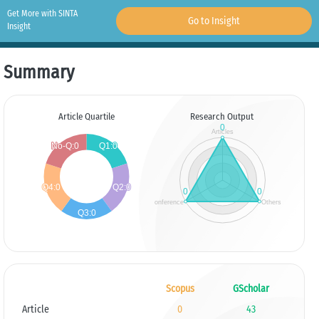
Get More with SINTA
Go to Insight
Insight
Summary
Article Quartile
Research Output
Scopus
GScholar
Article
0
43