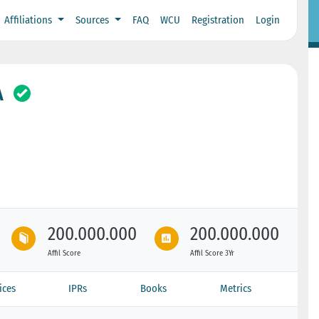
Affiliations
Sources
FAQ
WCU
Registration
Login
A
200.000.000
200.000.000
Affil Score
Affil Score 3Yr
ices
IPRs
Books
Metrics