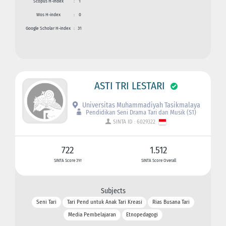
Scopus H-index
:
1
Wos H-index
:
0
Google Scholar H-index
:
31
ASTI TRI LESTARI
Universitas Muhammadiyah Tasikmalaya
Pendidikan Seni Drama Tari dan Musik (S1)
SINTA ID : 6029322
722
1.512
SINTA Score 3Yr
SINTA Score Overall
Subjects
Seni Tari
Tari Pend untuk Anak Tari Kreasi
Rias Busana Tari
Media Pembelajaran
Etnopedagogi