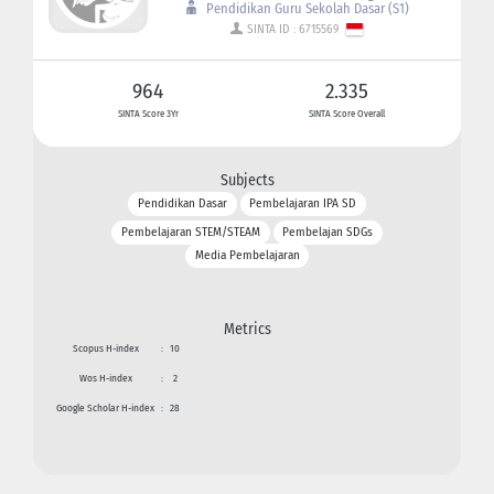
Pendidikan Guru Sekolah Dasar (S1)
SINTA ID : 6715569
964
2.335
SINTA Score 3Yr
SINTA Score Overall
Subjects
Pendidikan Dasar
Pembelajaran IPA SD
Pembelajaran STEM/STEAM
Pembelajan SDGs
Media Pembelajaran
Metrics
Scopus H-index
:
10
Wos H-index
:
2
Google Scholar H-index
:
28