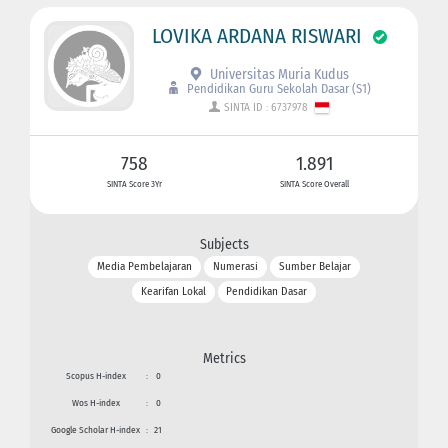
LOVIKA ARDANA RISWARI
Universitas Muria Kudus
Pendidikan Guru Sekolah Dasar (S1)
SINTA ID : 6737978
758
1.891
SINTA Score 3Yr
SINTA Score Overall
Subjects
Media Pembelajaran
Numerasi
Sumber Belajar
Kearifan Lokal
Pendidikan Dasar
Metrics
Scopus H-index
:
0
Wos H-index
:
0
Google Scholar H-index
:
21