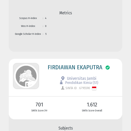
Metrics
Scopus H-index
:
4
Wos H-index
:
0
Google Scholar H-index
:
5
FIRDIAWAN EKAPUTRA
Universitas Jambi
Pendidikan Kimia (S1)
SINTA ID : 6795590
701
1.612
SINTA Score 3Yr
SINTA Score Overall
Subjects