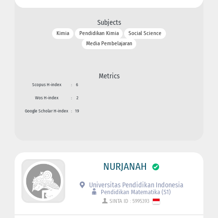
Subjects
Kimia
Pendidikan Kimia
Social Science
Media Pembelajaran
Metrics
Scopus H-index
:
6
Wos H-index
:
2
Google Scholar H-index
:
19
NURJANAH
Universitas Pendidikan Indonesia
Pendidikan Matematika (S1)
SINTA ID : 5995393