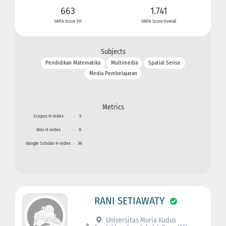
663
1.741
SINTA Score 3Yr
SINTA Score Overall
Subjects
Pendidikan Matematika
Multimedia
Spatial Sense
Media Pembelajaran
Metrics
Scopus H-index
:
5
Wos H-index
:
0
Google Scholar H-index
:
36
RANI SETIAWATY
Universitas Muria Kudus