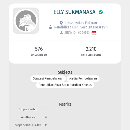
ELLY SUKMANASA
Universitas Pakuan
Pendidikan Guru Sekolah Dasar (S1)
SINTA ID : 6000563
576
2.210
SINTA Score 3Yr
SINTA Score Overall
Subjects
Strategi Pembelajaran
Media Pembelajaran
Pendidikan Anak Berkebutuhan Khusus
Metrics
Scopus H-index
:
1
Wos H-index
:
0
Google Scholar H-index
:
15