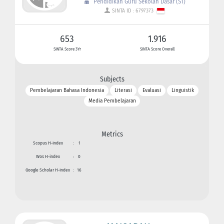
Pendidikan Guru Sekolah Dasar (S1)
SINTA ID : 6797373
653
1.916
SINTA Score 3Yr
SINTA Score Overall
Subjects
Pembelajaran Bahasa Indonesia
Literasi
Evaluasi
Linguistik
Media Pembelajaran
Metrics
Scopus H-index
:
1
Wos H-index
:
0
Google Scholar H-index
:
16