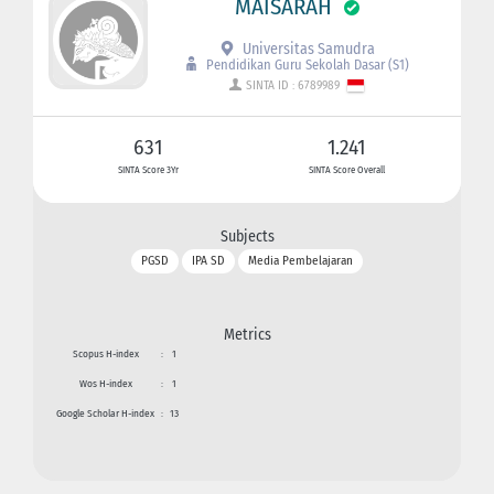
MAISARAH
Universitas Samudra
Pendidikan Guru Sekolah Dasar (S1)
SINTA ID : 6789989
631
1.241
SINTA Score 3Yr
SINTA Score Overall
Subjects
PGSD
IPA SD
Media Pembelajaran
Metrics
Scopus H-index
:
1
Wos H-index
:
1
Google Scholar H-index
:
13