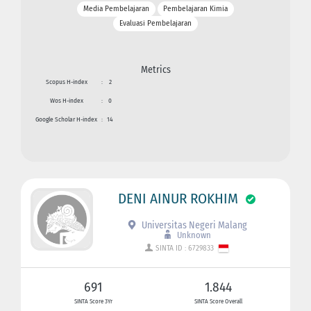
Media Pembelajaran
Pembelajaran Kimia
Evaluasi Pembelajaran
Metrics
Scopus H-index
:
2
Wos H-index
:
0
Google Scholar H-index
:
14
DENI AINUR ROKHIM
Universitas Negeri Malang
Unknown
SINTA ID : 6729833
691
1.844
SINTA Score 3Yr
SINTA Score Overall